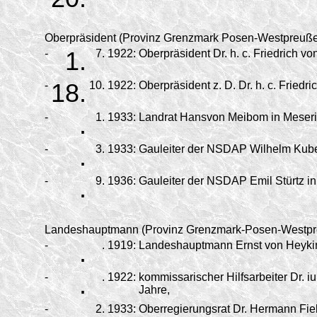
Oberpräsident (Provinz Grenzmark Posen-Westpreuße
-
1.
7.
1922:
Oberpräsident Dr. h. c. Friedrich 
-
18.
10.
1922:
Oberpräsident z. D. Dr. h. c. Fried
-
.
1.
1933:
Landrat Hansvon Meibom in Meseri
-
.
3.
1933:
Gauleiter der NSDAP Wilhelm Kube 
-
.
9.
1936:
Gauleiter der NSDAP Emil Stürtz in
Landeshauptmann (Provinz Grenzmark-Posen-Westpr
-
.
.
1919:
Landeshauptmann Ernst von Heyking
-
.
.
1922:
kommissarischer Hilfsarbeiter Dr. i
Jahre,
-
.
2.
1933:
Oberregierungsrat Dr. Hermann Fie