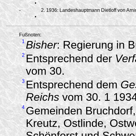
-
.
2.
1936:
Landeshauptmann Dietloff von Arni
Fußnoten:
1
Bisher
: Regierung in 
2
Entsprechend der
Verf
vom 30.
3
Entsprechend dem
Ge
Reichs
vom 30. 1 1934
4
Gemeinden Bruchdorf, 
Kreutz, Ostlinde, Ostw
Schönforst und Schwe