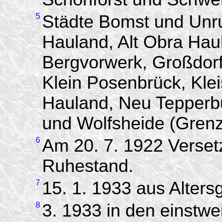
5
Städte Bomst und Unr
Hauland, Alt Obra Haul
Bergvorwerk, Großdorf
Klein Posenbrück, Kle
Hauland, Neu Tepperb
und Wolfsheide (Gren
6
Am 20. 7. 1922 Versetz
Ruhestand.
7
15. 1. 1933 aus Alter
8
3. 1933 in den einstwe