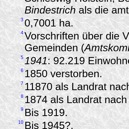
Bindestrich
als die amtl
3
0,7001 ha.
4
Vorschriften über die 
Gemeinden (
Amtskom
5
1941
: 92.219 Einwohn
6
1850 verstorben.
7
11870 als Landrat nac
8
1874 als Landrat nach
9
Bis 1919.
10
Bis 1945?.