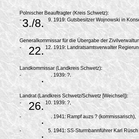
Polnischer Beauftragter (Kreis Schwetz):
-
3./8.
9.
1919:
Gutsbesitzer Wojnowski in Kons
Generalkommissar für die Übergabe der Zivilverwaltun
-
22.
12.
1919:
Landratsamtsverwalter Regierun
Landkommissar (Landkreis Schwetz):
-
.
.
1939:
?.
Landrat (Landkreis Schwetz/
Schwetz [Weichsel]):
-
26.
10.
1939:
?,
-
.
.
1941:
Rampf auzs ? (kommissarisch),
-
.
5.
1941:
SS-Sturmbannführer Karl Rüsch 