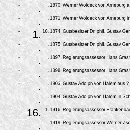
-
.
.
1870:
Werner Woldeck von Arneburg au
-
.
.
1871:
Werner Woldeck von Arneburg in
-
1.
10.
1874:
Gutsbesitzer Dr. phil. Gustav Ge
-
.
.
1875:
Gutsbesitzer Dr. phil. Gustav Ger
-
.
.
1897:
Regierungsassessor Hans Grasho
-
.
.
1898:
Regierungsassessor Hans Grashof
-
.
.
190
3
:
Gustav Adolph von Halem aus ? 
-
.
.
1904:
Gustav Adolph von Halem in Sch
-
16.
1.
1916:
Regierungsassessor Frankenbach
-
.
.
1919:
Regierungsassessor Werner Zsch