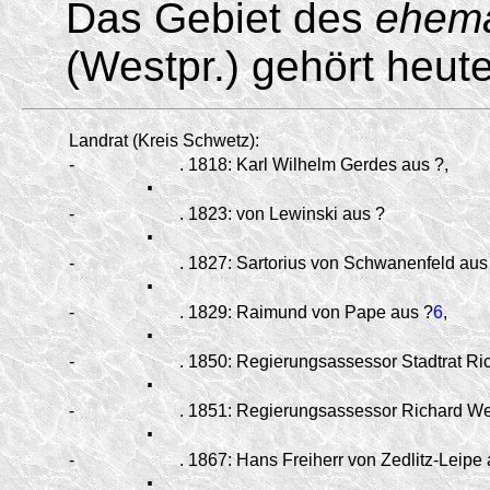
Das Gebiet des
ehema
(Westpr.) gehört heut
Landrat (Kreis Schwetz):
-
.
.
1818:
Karl Wilhelm Gerdes aus ?,
-
.
.
1823:
von Lewinski aus ?
-
.
.
1827:
Sartorius von Schwanenfeld aus
-
.
.
1829:
Raimund von Pape aus ?
6
,
-
.
.
1850:
Regierungsassessor Stadtrat Ri
-
.
.
1851:
Regierungsassessor Richard Weg
-
.
.
1867:
Hans Freiherr von Zedlitz-Leipe 