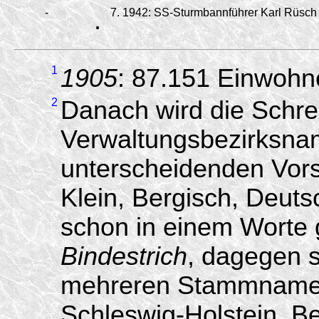
-
.
7.
1942:
SS-Sturmbannführer Karl Rüsch i
1
1905
: 87.151 Einwohn
2
Danach wird die Schre
Verwaltungsbezirksna
unterscheidenden Vors
Klein, Bergisch, Deutsc
schon in einem Worte
Bindestrich
, dagegen s
mehreren Stammnamen
Schleswig-Holstein, 