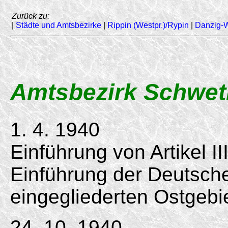
Zurück zu:
|
Städte und Amtsbezirke
|
Rippin (Westpr.)/Rypin
|
Danzig-
Amtsbezirk Schwe
1. 4. 1940
Einführung von Artikel II
Einführung der Deutsc
eingegliederten Ostgebi
24. 10. 1940