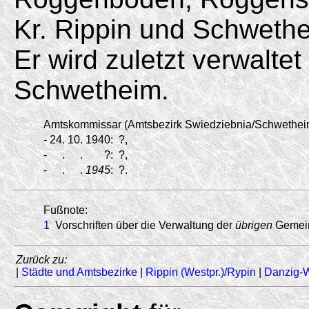
Kr. Rippin und Schweth
Er wird zuletzt verwalt
Schwetheim.
Amtskommissar (Amtsbezirk Swiedziebnia/
Schwethei
-
24.
10.
1940:
?,
-
.
.
?:
?,
-
.
.
1945
:
?.
Fußnote:
1
Vorschriften über die Verwaltung der
übrigen
Gemein
Zurück zu:
|
Städte und Amtsbezirke
|
Rippin (Westpr.)/Rypin
|
Danzig-