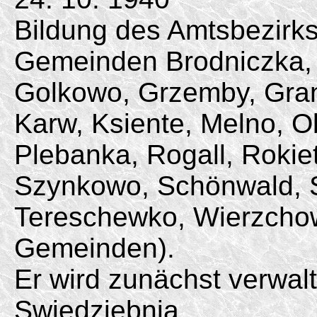
Bildung des Amtsbezirk
Gemeinden Brodniczka, F
Golkowo, Grzemby, Gran
Karw, Ksiente, Melno, O
Plebanka, Rogall, Rokie
Szynkowo, Schönwald, S
Tereschewko, Wierzcho
Gemeinden).
Er wird zunächst verwa
Swiedziebnia.