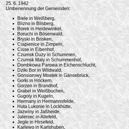
25. 6. 1942
Umbenennung der Gemeinden:
Biele in Weißberg,
Blizno in Blisberg,
Borek in Heidewinkel,
Boruchi in Bösenwald,
Bryski in Brisken,
Ciapienice in Zimpeln,
Cisse in Eibenhof,
Czumsk Duzy in Schummen,
Czumsk Maly in Schummenhof,
Dombkowa Parowa in Eichenschlucht,
Dziki Bor in Wildwald,
Gonsiorowy Mostek in Gänsebrück,
Gorki in Höckern,
Gorzen in Brandhof,
Grabel in Weißbuchen,
Gugoly in Kugeln,
Hermany in Hermannsfelde,
Huta Lukonie in Lockhütte,
Jazwiny in Jaßheide,
Jaleniec in Allefeld,
Jegle in Hirsefeld,
Karlewo in Karlshuben,