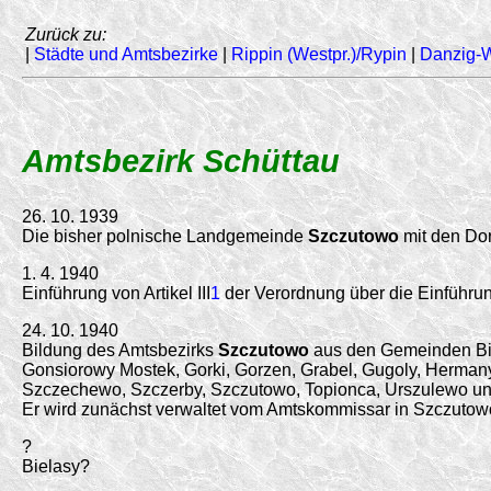
Zurück zu:
|
Städte und Amtsbezirke
|
Rippin (Westpr.)/Rypin
|
Danzig-
Amtsbezirk Schüttau
26. 10. 1939
Die bisher polnische Landgemeinde
Szczutowo
mit den Dor
1. 4. 1940
Einführung von Artikel III
1
der Verordnung über die Einführu
24. 10. 1940
Bildung des Amtsbezirks
Szczutowo
aus den Gemeinden Biel
Gonsiorowy Mostek, Gorki, Gorzen, Grabel, Gugoly, Hermany,
Szczechewo, Szczerby, Szczutowo, Topionca, Urszulewo un
Er wird zunächst verwaltet vom Amtskommissar in Szczutow
?
Bielasy?