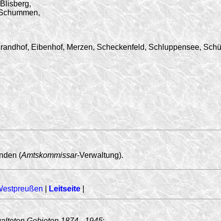
Blisberg,
e Schummen,
Brandhof, Eibenhof, Merzen, Scheckenfeld, Schluppensee, Sc
den (
Amtskommissar
-Verwaltung).
Westpreußen
|
Leitseite
|
walteten Gebieten
1874 - 1945
: