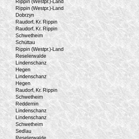
Rippin (Westpr.)-Land
Rippin (Westpr.)-Land
Dobrzyn
Raudorf, Kr. Rippin
Raudorf, Kr. Rippin
Schwetheim
Schüttau
Rippin (Westpr.)-Land
Reselerwalde
Lindenschanz
Hegen
Lindenschanz
Hegen
Raudorf, Kr. Rippin
Schwetheim
Reddemin
Lindenschanz
Lindenschanz
Schwetheim
Sedlau
Reselerwalde