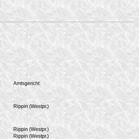
Amtsgericht
Rippin (Westpr.)
Rippin (Westpr.)
Rippin (Westpr.)