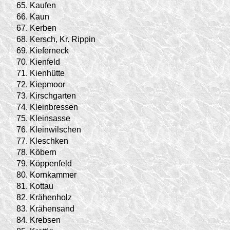
65.
Kaufen
66.
Kaun
67.
Kerben
68.
Kersch, Kr. Rippin
69.
Kieferneck
70.
Kienfeld
71.
Kienhütte
72.
Kiepmoor
73.
Kirschgarten
74.
Kleinbressen
75.
Kleinsasse
76.
Kleinwilschen
77.
Kleschken
78.
Köbern
79.
Köppenfeld
80.
Kornkammer
81.
Kottau
82.
Krähenholz
83.
Krähensand
84.
Krebsen