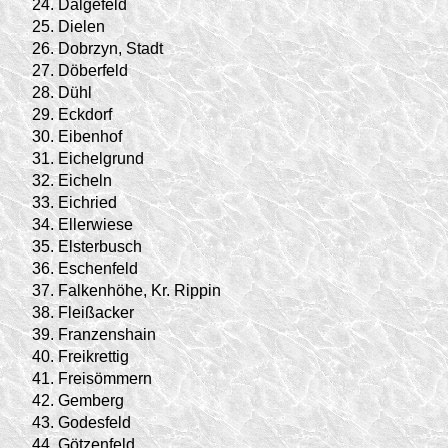
24.
Dalgefeld
25.
Dielen
26.
Dobrzyn, Stadt
27.
Döberfeld
28.
Dühl
29.
Eckdorf
30.
Eibenhof
31.
Eichelgrund
32.
Eicheln
33.
Eichried
34.
Ellerwiese
35.
Elsterbusch
36.
Eschenfeld
37.
Falkenhöhe, Kr. Rippin
38.
Fleißacker
39.
Franzenshain
40.
Freikrettig
41.
Freisömmern
42.
Gemberg
43.
Godesfeld
44.
Götzenfeld