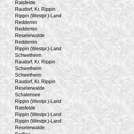
Ratsfelde
Raudorf, Kr. Rippin
Rippin (Westpr.)-Land
Reddemin
Reddemin
Reselerwalde
Reddemin
Rippin (Westpr.)-Land
Schwetheim
Raudorf, Kr. Rippin
Schwetheim
Schwetheim
Raudorf, Kr. Rippin
Reselerwalde
Schalensee
Rippin (Westpr.)-Land
Ratsfelde
Rippin (Westpr.)-Land
Rippin (Westpr.)-Land
Reselerwalde