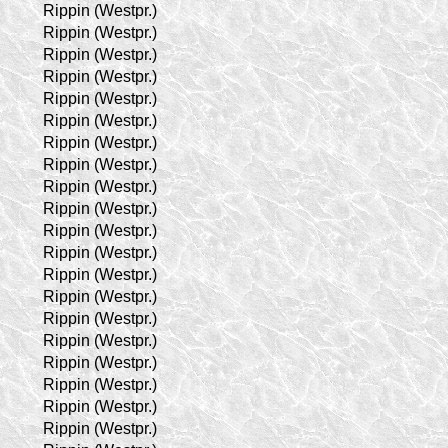
Rippin (Westpr.)
Rippin (Westpr.)
Rippin (Westpr.)
Rippin (Westpr.)
Rippin (Westpr.)
Rippin (Westpr.)
Rippin (Westpr.)
Rippin (Westpr.)
Rippin (Westpr.)
Rippin (Westpr.)
Rippin (Westpr.)
Rippin (Westpr.)
Rippin (Westpr.)
Rippin (Westpr.)
Rippin (Westpr.)
Rippin (Westpr.)
Rippin (Westpr.)
Rippin (Westpr.)
Rippin (Westpr.)
Rippin (Westpr.)