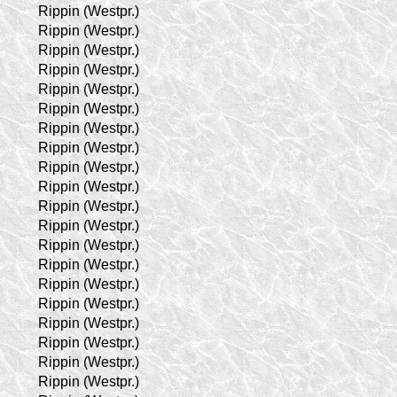
Rippin (Westpr.)
Rippin (Westpr.)
Rippin (Westpr.)
Rippin (Westpr.)
Rippin (Westpr.)
Rippin (Westpr.)
Rippin (Westpr.)
Rippin (Westpr.)
Rippin (Westpr.)
Rippin (Westpr.)
Rippin (Westpr.)
Rippin (Westpr.)
Rippin (Westpr.)
Rippin (Westpr.)
Rippin (Westpr.)
Rippin (Westpr.)
Rippin (Westpr.)
Rippin (Westpr.)
Rippin (Westpr.)
Rippin (Westpr.)