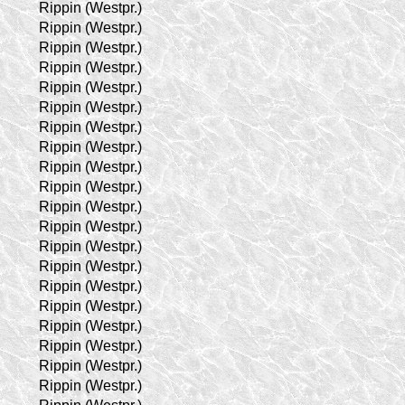
Rippin (Westpr.)
Rippin (Westpr.)
Rippin (Westpr.)
Rippin (Westpr.)
Rippin (Westpr.)
Rippin (Westpr.)
Rippin (Westpr.)
Rippin (Westpr.)
Rippin (Westpr.)
Rippin (Westpr.)
Rippin (Westpr.)
Rippin (Westpr.)
Rippin (Westpr.)
Rippin (Westpr.)
Rippin (Westpr.)
Rippin (Westpr.)
Rippin (Westpr.)
Rippin (Westpr.)
Rippin (Westpr.)
Rippin (Westpr.)