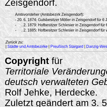
Zeisgendorf.
Amtsvorsteher (Amtsbezirk Zeisgendorf):
-
20.
6.
1874:
Gutsbesitzer Möller in Zeisgendorf für 6 
-
.
2.
1879:
Hofbesitzer Schlesier in Zeisgendorf für 
-
.
2.
1885:
Hofbesitzer Schlesier in Zeisgendorf für 
Zurück zu:
|
Städte und Amtsbezirke
|
Preußisch Stargard
|
Danzig-Wes
Copyright
für
Territoriale Veränderun
deutsch verwalteten Ge
Rolf Jehke, Herdecke.
Zuletzt geändert am 3. 5