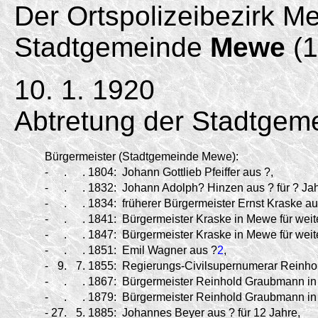
Der Ortspolizeibezirk M
Stadtgemeinde
Mewe
(1
10. 1. 1920
Abtretung der Stadtgem
Bürgermeister (Stadtgemeinde Mewe):
-
.
.
1804:
Johann Gottlieb Pfeiffer aus ?,
-
.
.
1832:
Johann Adolph? Hinzen aus ? für ? Ja
-
.
.
1834:
früherer Bürgermeister Ernst Kraske au
-
.
.
1841:
Bürgermeister Kraske in Mewe für weit
-
.
.
1847:
Bürgermeister Kraske in Mewe für weit
-
.
.
1851:
Emil Wagner aus ?
2
,
-
9.
7.
1855:
Regierungs-
Civilsupernumerar Reinho
-
.
.
1867:
Bürgermeister Reinhold Graubmann in 
-
.
.
1879:
Bürgermeister Reinhold Graubmann in 
-
27.
5.
1885:
Johannes Beyer aus ? für 12 Jahre,