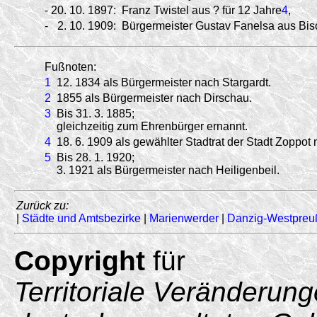
-
20.
10.
1897:
Franz Twistel aus ? für 12 Jahre
4
,
-
2.
10.
1909:
Bürgermeister Gustav Fanelsa aus Bis
Fußnoten:
1
12. 1834 als Bürgermeister nach Stargardt.
2
1855 als Bürgermeister nach Dirschau.
3
Bis 31. 3. 1885;
gleichzeitig zum Ehrenbürger ernannt.
4
18. 6. 1909 als gewählter Stadtrat der Stadt Zoppot
5
Bis 28. 1. 1920;
3. 1921 als Bürgermeister nach Heiligenbeil.
Zurück zu:
|
Städte und Amtsbezirke
|
Marienwerder
|
Danzig-Westpreu
Copyright
für
Territoriale Veränderun