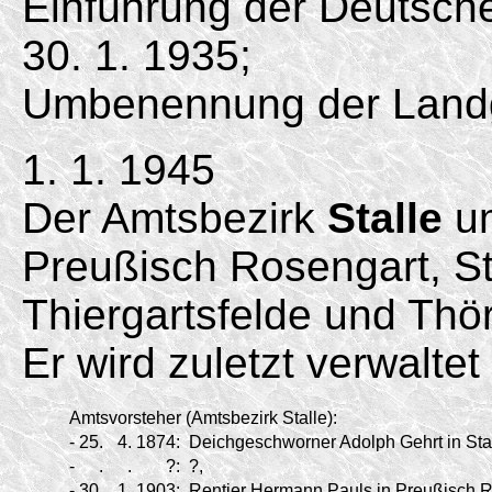
Einführung der Deutsc
30. 1. 1935;
Umbenennung der Land
1. 1. 1945
Der Amtsbezirk
Stalle
um
Preußisch Rosengart, Sta
Thiergartsfelde und Thö
Er wird zuletzt verwalte
Amtsvorsteher (Amtsbezirk Stalle):
-
25.
4.
1874:
Deichgeschworner Adolph Gehrt in Stall
-
.
.
?:
?,
-
30.
1.
1903:
Rentier Hermann Pauls in Preußisch Ro