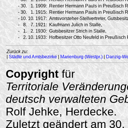
-
30.
1.
1909:
Rentier Hermann Pauls in Preußisch Ro
-
30.
1.
1915:
Rentier Hermann Pauls in Preußisch Ro
-
10.
10.
1917:
Amtsvorsteher-Stellvertreter, Gutsbesi
-
8.
7.
1921:
Kaufmann Julich in Stalle,
-
1.
2.
1930:
Gutsbesitzer Strich in Stalle,
-
2.
10.
1933:
Hofbesitzer Otto Neufeld in Preußisch
Zurück zu:
|
Städte und Amtsbezirke
|
Marienburg (Westpr.)
|
Danzig-We
Copyright
für
Territoriale Veränderun
deutsch verwalteten Ge
Rolf Jehke, Herdecke.
Zuletzt geändert am 30.