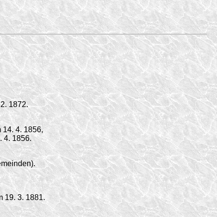
12. 1872
.
m
14. 4. 1856,
. 4. 1856.
emeinden).
 19. 3. 1881.