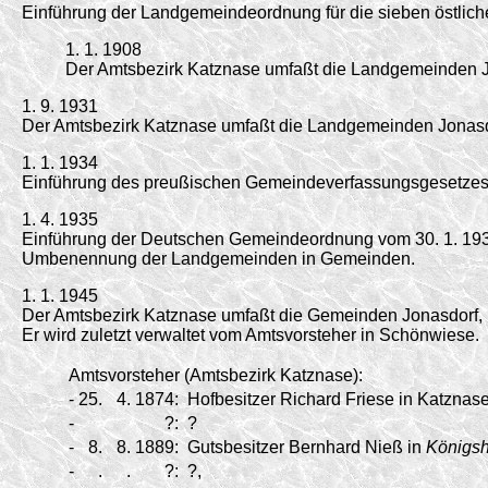
Einführung der Landgemeindeordnung für die sieben östlich
1. 1. 1908
Der Amtsbezirk Katznase umfaßt die Landgemeinden J
1. 9. 1931
Der Amtsbezirk Katznase umfaßt die Landgemeinden Jonasd
1. 1. 1934
Einführung des preußischen Gemeindeverfassungsgesetzes 
1. 4. 1935
Einführung der Deutschen Gemeindeordnung vom 30. 1. 19
Umbenennung der Landgemeinden in Gemeinden.
1. 1. 1945
Der Amtsbezirk Katznase umfaßt die Gemeinden Jonasdorf,
Er wird zuletzt verwaltet vom Amtsvorsteher in Schönwiese.
Amtsvorsteher (Amtsbezirk Katznase):
-
25.
4.
1874:
Hofbesitzer Richard Friese in Katznase
-
?:
?
-
8.
8.
1889:
Gutsbesitzer Bernhard Nieß in
Königsh
-
.
.
?:
?,