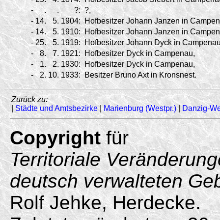
-
.
.
?:
?,
-
14.
5.
1904:
Hofbesitzer Johann Janzen in Campena
-
14.
5.
1910:
Hofbesitzer Johann Janzen in Campena
-
25.
5.
1919:
Hofbesitzer Johann Dyck in Campenau 
-
8.
7.
1921:
Hofbesitzer Dyck in Campenau,
-
1.
2.
1930:
Hofbesitzer Dyck in Campenau,
-
2.
10.
1933:
Besitzer Bruno Axt in Kronsnest.
Zurück zu:
|
Städte und Amtsbezirke
|
Marienburg (Westpr.)
|
Danzig-We
Copyright
für
Territoriale Veränderun
deutsch verwalteten Ge
Rolf Jehke, Herdecke.