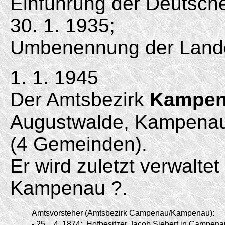
Einführung der Deutsc
30. 1. 1935;
Umbenennung der Land
1. 1. 1945
Der Amtsbezirk
Kampe
Augustwalde, Kampenau
(4 Gemeinden).
Er wird zuletzt verwalte
Kampenau ?.
Amtsvorsteher (Amtsbezirk Campenau/
Kampenau):
-
25.
4.
1874:
Hofbesitzer Jacob Siebert in Campenau