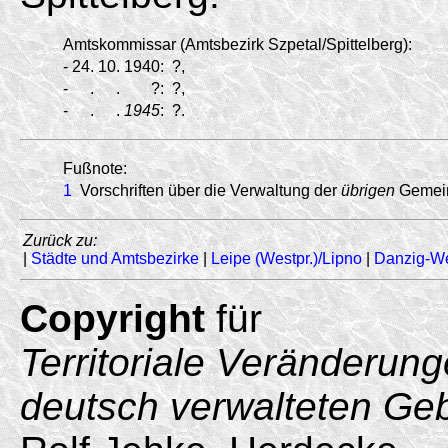
Amtskommissar (Amtsbezirk Szpetal/
Spittelberg):
-
24.
10.
1940:
?,
-
.
.
?:
?,
-
.
.
1945
:
?.
Fußnote:
1
Vorschriften über die Verwaltung der
übrigen
Gemein
Zurück zu:
|
Städte und Amtsbezirke
|
Leipe (Westpr.)/Lipno
|
Danzig-W
Copyright
für
Territoriale Veränderun
deutsch verwalteten Ge