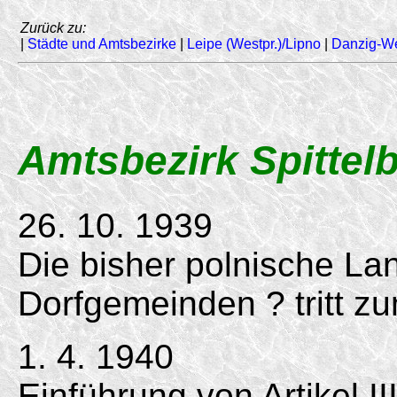
Zurück zu:
|
Städte und Amtsbezirke
|
Leipe (Westpr.)/Lipno
|
Danzig-W
Amtsbezirk Spittel
26. 10. 1939
Die bisher polnische L
Dorfgemeinden ? tritt z
1. 4. 1940
Einführung von Artikel II