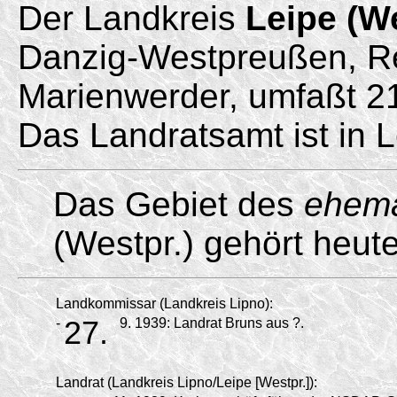
Der Landkreis
Leipe (We
Danzig-Westpreußen, R
Marienwerder, umfaßt 
Das Landratsamt ist in L
Das Gebiet des
ehema
(Westpr.) gehört heut
Landkommissar (Landkreis Lipno):
-
27.
9.
1939:
Landrat Bruns aus ?.
Landrat (Landkreis Lipno/Leipe [Westpr.]):