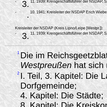
-
3.
11.
1939:
Kreisgeschäftsführer der NSDAP, S
-
.
10.
1941:
Kreisleiter der NSDAP Erich Wiebe i
Kreisleiter der NSDAP (Kreis Lipno/Leipe [Westpr.]):
-
3.
11.
1939:
Kreisgeschäftsführer der NSDAP, 
1
Die im Reichsgeetzbl
Westpreußen
hat sich 
2
I. Teil, 3. Kapitel: Di
Dorfgemeinde;
4. Kapitel: Die Städte;
8. Kapitel: Die Kreis