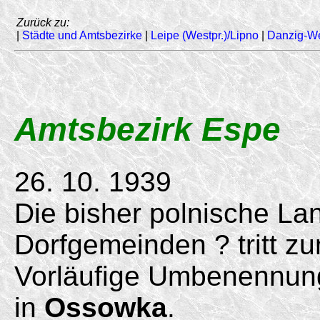
Zurück zu:
|
Städte und Amtsbezirke
|
Leipe (Westpr.)/Lipno
|
Danzig-W
Amtsbezirk Espe
26. 10. 1939
Die bisher polnische L
Dorfgemeinden ? tritt z
Vorläufige Umbenennu
in
Ossowka
.