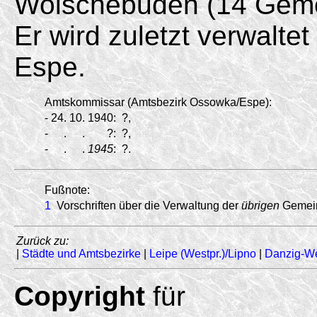
Wolschebuden (14 Geme
Er wird zuletzt verwalt
Espe.
Amtskommissar (Amtsbezirk Ossowka/
Espe):
-
24.
10.
1940:
?,
-
.
.
?:
?,
-
.
.
1945
:
?.
Fußnote:
1
Vorschriften über die Verwaltung der
übrigen
Gemein
Zurück zu:
|
Städte und Amtsbezirke
|
Leipe (Westpr.)/Lipno
|
Danzig-W
Copyright
für