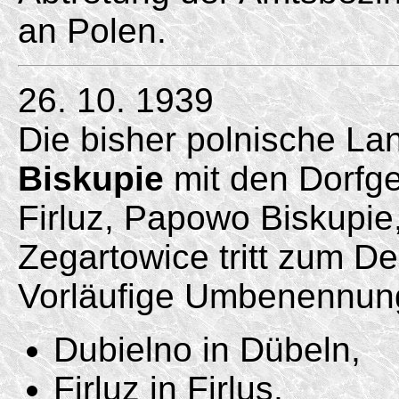
an Polen.
26. 10. 1939
Die bisher polnische L
Biskupie
mit den Dorfg
Firluz, Papowo Biskupie
Zegartowice tritt zum D
Vorläufige Umbenennun
Dubielno in Dübeln,
Firluz in Firlus,