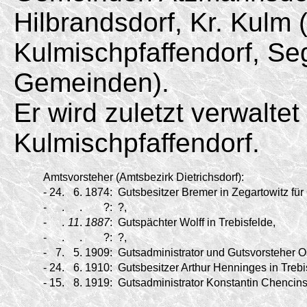
Hilbrandsdorf, Kr. Kulm 
Kulmischpfaffendorf, Se
Gemeinden).
Er wird zuletzt verwalt
Kulmischpfaffendorf.
Amtsvorsteher (Amtsbezirk Dietrichsdorf):
-
24.
6.
1874:
Gutsbesitzer Bremer in Zegartowitz für 
-
.
.
?:
?,
-
.
11
.
1887
:
Gutspächter Wolff in Trebisfelde,
-
.
.
?:
?,
-
7.
5.
1909:
Gutsadministrator und Gutsvorsteher Osk
-
24.
6.
1910:
Gutsbesitzer Arthur Henninges in Trebis
-
15.
8.
1919:
Gutsadministrator Konstantin Chencinsk