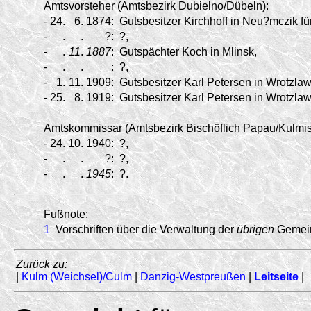
Amtsvorsteher (Amtsbezirk Dubielno/
Dübeln):
-
24.
6.
1874:
Gutsbesitzer Kirchhoff in Neu?mczik fü
-
.
.
?:
?,
-
.
11
.
1887
:
Gutspächter Koch in Mlinsk,
-
.
.
:
?,
-
1.
11.
1909:
Gutsbesitzer Karl Petersen in Wrotzlaw
-
25.
8.
1919:
Gutsbesitzer Karl Petersen in Wrotzlaw
Amtskommissar (Amtsbezirk Bischöflich Papau/
Kulmis
-
24.
10.
1940:
?,
-
.
.
?:
?,
-
.
.
1945
:
?.
Fußnote:
1
Vorschriften über die Verwaltung der
übrigen
Gemein
Zurück zu:
|
Kulm (Weichsel)/Culm
|
Danzig-Westpreußen
|
Leitseite
|