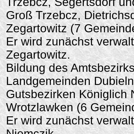
Trzebcz, Segertsdorf un
Groß Trzebcz, Dietrichs
Zegartowitz (7 Gemeind
Er wird zunächst verwal
Zegartowitz.
Bildung des Amtsbezirk
Landgemeinden Dubielno
Gutsbezirken Königlich 
Wrotzlawken (6 Gemein
Er wird zunächst verwal
Niemczik.