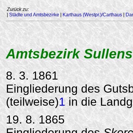
Zurück zu:
|
Städte und Amtsbezirke
|
Karthaus (Westpr.)/Carthaus
|
Da
Amtsbezirk Sullens
8. 3. 1861
Eingliederung des Gutsbe
(teilweise)
1
in die Land
19. 8. 1865
Eingliederung des
Skor