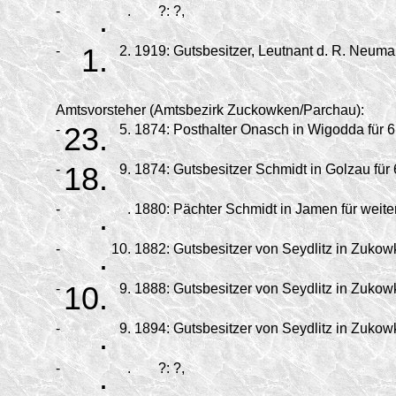
-
.
.
?:
?,
-
1.
2.
1919:
Gutsbesitzer, Leutnant d. R. Neuma
Amtsvorsteher (Amtsbezirk Zuckowken/Parchau):
-
23.
5.
1874:
Posthalter Onasch in Wigodda für 6
-
18.
9.
1874:
Gutsbesitzer Schmidt in Golzau für 
-
.
.
1880:
Pächter Schmidt in Jamen für weite
-
.
10.
1882:
Gutsbesitzer von Seydlitz in Zukowk
-
10.
9.
1888:
Gutsbesitzer von Seydlitz in Zukowk
-
.
9.
1894:
Gutsbesitzer von Seydlitz in Zukowk
-
.
.
?:
?,