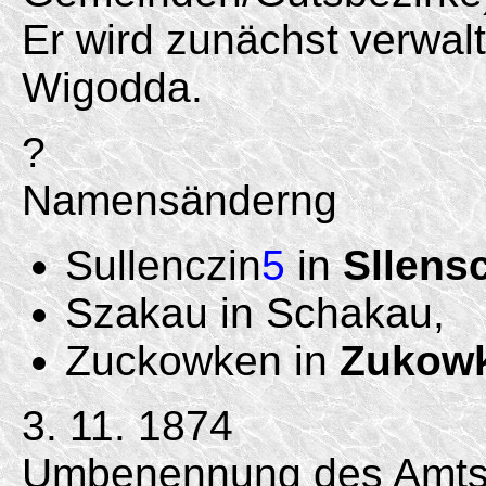
Er wird zunächst verwal
Wigodda.
?
Namensänderng
Sullenczin
5
in
Sllens
Szakau in Schakau,
Zuckowken in
Zukow
3. 11. 1874
Umbenennung des Amtsb