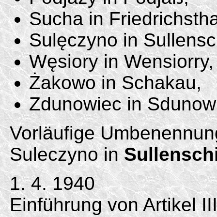
Sucha in Friedrichstha
Sulęczyno in Sullensc
Węsiory in Wensiorry,
Żakowo in Schakau,
Zdunowiec in Sdunowi
Vorläufige Umbenennun
Suleczyno in
Sullensch
1. 4. 1940
Einführung von Artikel II