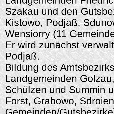
Landgemeinden Friedric
Szakau und den Gutsbez
Kistowo, Podjaß, Sdunow
Wensiorry (11 Gemeinde
Er wird zunächst verwal
Podjaß.
Bildung des Amtsbezirk
Landgemeinden Golzau,
Schülzen und Summin un
Forst, Grabowo, Sdroie
Gemeinden/Gutsbezirke