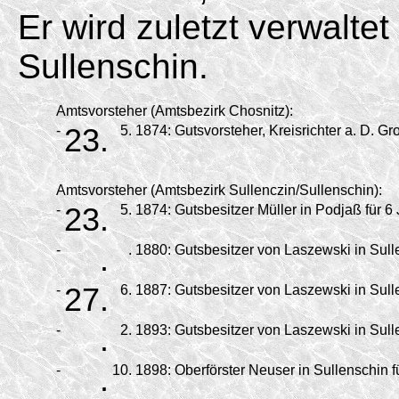
Er wird zuletzt verwalt
Sullenschin.
Amtsvorsteher (Amtsbezirk Chosnitz):
-
23.
5.
1874:
Gutsvorsteher, Kreisrichter a. D. G
Amtsvorsteher (Amtsbezirk Sullenczin/Sullenschin):
-
23.
5.
1874:
Gutsbesitzer Müller in Podjaß für 6 
-
.
.
1880:
Gutsbesitzer von Laszewski in Sulle
-
27.
6.
1887:
Gutsbesitzer von Laszewski in Sulle
-
.
2.
1893:
Gutsbesitzer von Laszewski in Sulle
-
.
10.
1898:
Oberförster Neuser in Sullenschin f