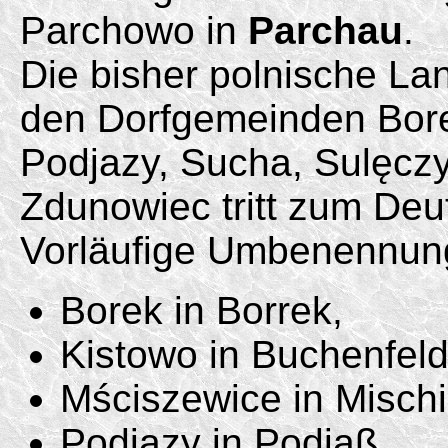
Parchowo in
Parchau
.
Die bisher polnische L
den Dorfgemeinden Bore
Podjazy, Sucha, Sulęcz
Zdunowiec tritt zum Deu
Vorläufige Umbenennun
Borek in Borrek,
Kistowo in Buchenfeld
Mściszewice in Mischi
Podjazy in Podjaß,