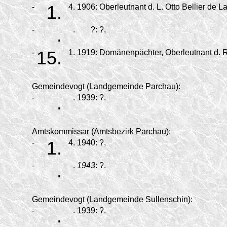
-
1.
4.
1906:
Oberleutnant d. L. Otto Bellier de 
-
.
.
?:
?,
-
15.
1.
1919:
Domänenpächter, Oberleutnant d. R.
Gemeindevogt (Landgemeinde Parchau):
-
.
.
1939:
?.
Amtskommissar (Amtsbezirk Parchau):
-
1.
4.
1940:
?,
-
.
.
1943
:
?.
Gemeindevogt (Landgemeinde Sullenschin):
-
.
.
1939:
?.