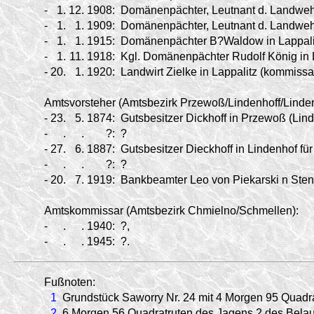
-
1.
12.
1908:
Domänenpächter, Leutnant d. Landwehr 
-
1.
1.
1909:
Domänenpächter, Leutnant d. Landwehr 
-
1.
1.
1915:
Domänenpächter B?Waldow in Lappalitz
-
1.
11.
1918:
Kgl. Domänenpächter Rudolf König in L
-
20.
1.
1920:
Landwirt Zielke in Lappalitz (kommissar
Amtsvorsteher (Amtsbezirk Przewoß/
Lindenhoff/
Linden
-
23.
5.
1874:
Gutsbesitzer Dickhoff in Przewoß (Linde
-
.
.
?:
?
-
27.
6.
1887:
Gutsbesitzer Dieckhoff in Lindenhof für
-
.
.
?:
?
-
20.
7.
1919:
Bankbeamter Leo von Piekarski n Sten
Amtskommissar (Amtsbezirk Chmielno/
Schmellen):
-
.
.
1940:
?,
-
.
.
1945:
?.
Fußnoten:
1
Grundstück Saworry Nr. 24 mit 4 Morgen 95 Quadra
2
6 Morgen 56 Quadratruten des Jagens 2 des Bela