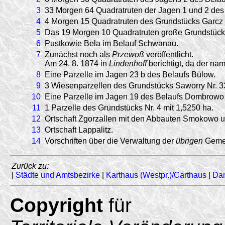
3
33 Morgen 64 Quadratruten der Jagen 1 und 2 de
4
4 Morgen 15 Quadratruten des Grundstücks Garcz N
5
Das 19 Morgen 10 Quadratruten große Grundstück 
6
Pustkowie Bela im Belauf Schwanau.
7
Zunächst noch als
Przewoß
veröffentlicht.
Am 24. 8. 1874 in
Lindenhoff
berichtigt, da der n
8
Eine Parzelle im Jagen 23 b des Belaufs Bülow.
9
3 Wiesenparzellen des Grundstücks Saworry Nr. 3
10
Eine Parzelle im Jagen 19 des Belaufs Dombrowo 
11
1 Parzelle des Grundstücks Nr. 4 mit 1,5250 ha.
12
Ortschaft Zgorzallen mit den Abbauten Smokowo u
13
Ortschaft Lappalitz.
14
Vorschriften über die Verwaltung der
übrigen
Gemei
Zurück zu:
|
Städte und Amtsbezirke
|
Karthaus (Westpr.)/Carthaus
|
Da
Copyright
für