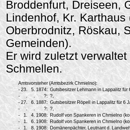
Broddenfurt, Dreiseen, 
Lindenhof, Kr. Karthaus
Oberbrodnitz, Röskau, 
Gemeinden).
Er wird zuletzt verwalt
Schmellen.
Amtsvorsteher (Amtsbezirk Chmielno):
-
23.
5.
1874:
Gutsbesitzer Lehmann in Lappalitz für 
-
.
.
?:
?,
-
27.
6.
1887:
Gutsbesitzer Röpell in Lappalitz für 6 J
-
.
.
?:
?,
-
1.
4.
1908:
Rudolf von Spankeren in Chmielno (ko
-
1.
6.
1908:
Rudolf von Spankeren in Chmielno (ko
-
1.
8.
1908:
Domänenpächter, Leutnant d. Landwehr 