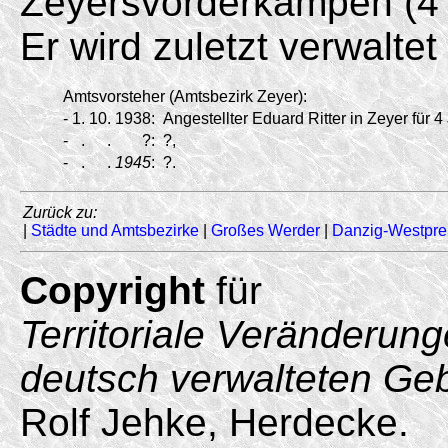
Zeyersvorderkampen (4
Er wird zuletzt verwalte
Amtsvorsteher (Amtsbezirk Zeyer):
-
1.
10.
1938:
Angestellter Eduard Ritter in Zeyer für 4
-
.
.
?:
?,
-
.
.
1945
:
?.
Zurück zu:
|
Städte und Amtsbezirke
|
Großes Werder
|
Danzig-Westpr
Copyright
für
Territoriale Veränderun
deutsch verwalteten Ge
Rolf Jehke, Herdecke.