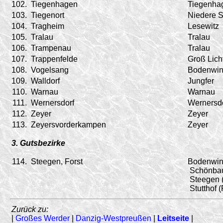
102.
Tiegenhagen
Tiegenha
103.
Tiegenort
Niedere 
104.
Tragheim
Lesewitz
105.
Tralau
Tralau
106.
Trampenau
Tralau
107.
Trappenfelde
Groß Lich
108.
Vogelsang
Bodenwin
109.
Walldorf
Jungfer
110.
Warnau
Warnau
111.
Wernersdorf
Wernersd
112.
Zeyer
Zeyer
113.
Zeyersvorderkampen
Zeyer
3. Gutsbezirke
114.
Steegen, Forst
Bodenwink
Schönbaum
Steegen (
Stutthof (
Zurück zu:
|
Großes Werder
|
Danzig-Westpreußen
|
Leitseite
|