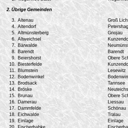
2. Übrige Gemeinden
3.
Altenau
Groß Lich
4.
Altendorf
Petersha
5.
Altmünsterberg
Gnojau
6.
Altweichsel
Kunzendo
7.
Bärwalde
Neumünst
8.
Barendt
Barendt
9.
Beiershorst
Obere Sc
10.
Biesterfelde
Kunzendo
11.
Blumstein
Lesewitz
12.
Bodenwinkel
Bodenwin
13.
Brodsack
Tannsee
14.
Bröske
Neuteichs
15.
Brunau
Obere Sc
16.
Damerau
Liessau
17.
Dammfelde
Schönau
18.
Eichwalde
Tralau
19.
Einlage
Einlage
20.
Fischerbabke
Fischerb