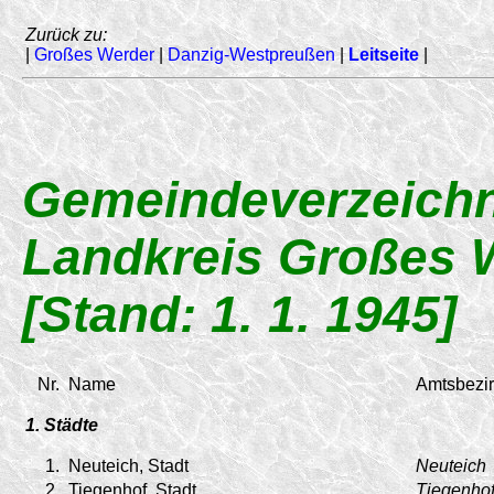
Zurück zu:
|
Großes Werder
|
Danzig-Westpreußen
|
Leitseite
|
Gemeindeverzeichn
Landkreis Großes 
[Stand: 1. 1. 1945]
Nr.
Name
Amtsbezir
1. Städte
1.
Neuteich, Stadt
Neuteich
2.
Tiegenhof, Stadt
Tiegenho