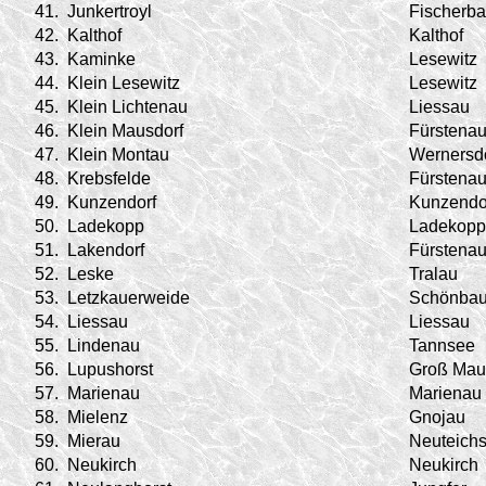
41.
Junkertroyl
Fischerb
42.
Kalthof
Kalthof
43.
Kaminke
Lesewitz
44.
Klein Lesewitz
Lesewitz
45.
Klein Lichtenau
Liessau
46.
Klein Mausdorf
Fürstena
47.
Klein Montau
Wernersd
48.
Krebsfelde
Fürstena
49.
Kunzendorf
Kunzendo
50.
Ladekopp
Ladekopp
51.
Lakendorf
Fürstena
52.
Leske
Tralau
53.
Letzkauerweide
Schönba
54.
Liessau
Liessau
55.
Lindenau
Tannsee
56.
Lupushorst
Groß Mau
57.
Marienau
Marienau
58.
Mielenz
Gnojau
59.
Mierau
Neuteichs
60.
Neukirch
Neukirch