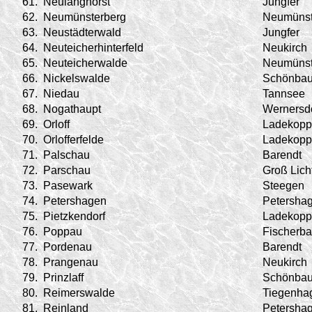
61.
Neulanghorst
Jungfer
62.
Neumünsterberg
Neumünst
63.
Neustädterwald
Jungfer
64.
Neuteicherhinterfeld
Neukirch
65.
Neuteicherwalde
Neumünst
66.
Nickelswalde
Schönba
67.
Niedau
Tannsee
68.
Nogathaupt
Wernersd
69.
Orloff
Ladekopp
70.
Orlofferfelde
Ladekopp
71.
Palschau
Barendt
72.
Parschau
Groß Lich
73.
Pasewark
Steegen
74.
Petershagen
Petersha
75.
Pietzkendorf
Ladekopp
76.
Poppau
Fischerb
77.
Pordenau
Barendt
78.
Prangenau
Neukirch
79.
Prinzlaff
Schönba
80.
Reimerswalde
Tiegenha
81.
Reinland
Petersha