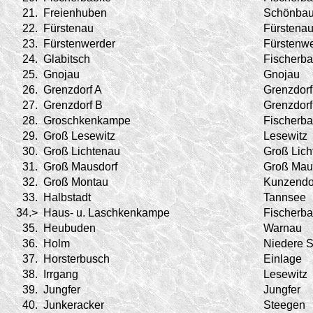
21.
Freienhuben
Schönba
22.
Fürstenau
Fürstena
23.
Fürstenwerder
Fürstenw
24.
Glabitsch
Fischerb
25.
Gnojau
Gnojau
26.
Grenzdorf A
Grenzdorf
27.
Grenzdorf B
Grenzdorf
28.
Groschkenkampe
Fischerb
29.
Groß Lesewitz
Lesewitz
30.
Groß Lichtenau
Groß Lich
31.
Groß Mausdorf
Groß Mau
32.
Groß Montau
Kunzendo
33.
Halbstadt
Tannsee
34.>
Haus- u. Laschkenkampe
Fischerb
35.
Heubuden
Warnau
36.
Holm
Niedere 
37.
Horsterbusch
Einlage
38.
Irrgang
Lesewitz
39.
Jungfer
Jungfer
40.
Junkeracker
Steegen