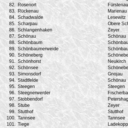
82.
Rosenort
Fürstena
83.
Rückenau
Marienau
84.
Schadwalde
Lesewitz
85.
Scharpau
Obere Sc
86.
Schlangenhaken
Zeyer
87.
Schönau
Schönau
88.
Schönbaum
Schönba
89.
Schönbaumerweide
Schönba
90.
Schöneberg
Schönebe
91.
Schönhorst
Neukirch
92.
Schönsee
Schönebe
93.
Simonsdorf
Gnojau
94.
Stadtfelde
Schönau
95.
Steegen
Steegen
96.
Steegnerwerder
Fischerb
97.
Stobbendorf
Petersha
98.
Stube
Zeyer
99.
Stutthof
Stutthof
100.
Tannsee
Tannsee
101.
Tiege
Ladekopp