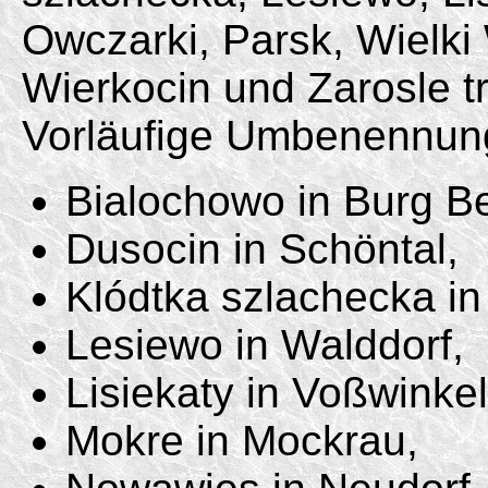
Owczarki, Parsk, Wielki
Wierkocin und Zarosle t
Vorläufige Umbenennun
Bialochowo in Burg B
Dusocin in Schöntal,
Klódtka szlachecka in
Lesiewo in Walddorf,
Lisiekaty in Voßwinkel
Mokre in Mockrau,