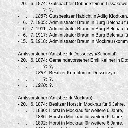
-
20.
6.
1874:
Gutspächter Dobberstein in Lissakowo 
-
.
.
?:
?,
-
.
.
1887
:
Gutsbesitzer Habicht in Adlig Klodtken,
-
6.
7.
1905:
Administrator Braun in Burg Belchau fü
-
6.
7.
1911:
Administrator Braun in Burg Belchau fü
-
6.
7.
1917:
Administrator Braun in Burg Belchau fü
-
15.
5.
1918:
Administrator Braun in Mockrau (kommi
Amtsvorsteher (Amtsbezirk Dossoczyn/
Schöntal):
-
20.
6.
1874:
Gemeindevorsteher Emil Kellner in Dos
-
.
.
?:
?,
-
.
.
1887
:
Besitzer Kornblum in Dossoczyn,
-
.
.
?:
?,
-
.
.
1920
:
?.
Amtsvorsteher (Amtsbezirk Mockrau):
-
20.
6.
1874:
Besitzer Horst in Mockrau für 6 Jahre,
-
.
.
1880:
Horst in Mockrau für weitere 6 Jahre,
-
.
.
1886:
Horst in Mockrau für weitere 6 Jahre,
-
.
.
1892:
Horst in Mockrau für weitere 6 Jahre,