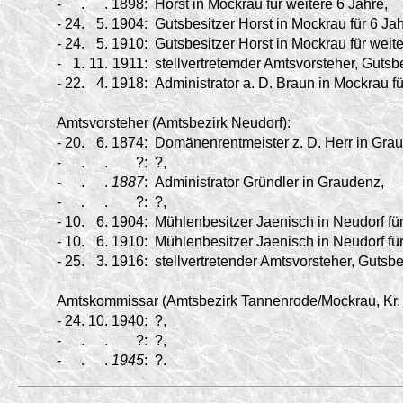
-
.
.
1898:
Horst in Mockrau für weitere 6 Jahre,
-
24.
5.
1904:
Gutsbesitzer Horst in Mockrau für 6 Jah
-
24.
5.
1910:
Gutsbesitzer Horst in Mockrau für weite
-
1.
11.
1911:
stellvertretemder Amtsvorsteher, Gutsb
-
22.
4.
1918:
Administrator a. D. Braun in Mockrau fü
Amtsvorsteher (Amtsbezirk Neudorf):
-
20.
6.
1874:
Domänenrentmeister z. D. Herr in Gra
-
.
.
?:
?,
-
.
.
1887
:
Administrator Gründler in Graudenz,
-
.
.
?:
?,
-
10.
6.
1904:
Mühlenbesitzer Jaenisch in Neudorf für
-
10.
6.
1910:
Mühlenbesitzer Jaenisch in Neudorf für
-
25.
3.
1916:
stellvertretender Amtsvorsteher, Gutsbe
Amtskommissar (Amtsbezirk Tannenrode/
Mockrau, Kr.
-
24.
10.
1940:
?,
-
.
.
?:
?,
-
.
.
1945
:
?.