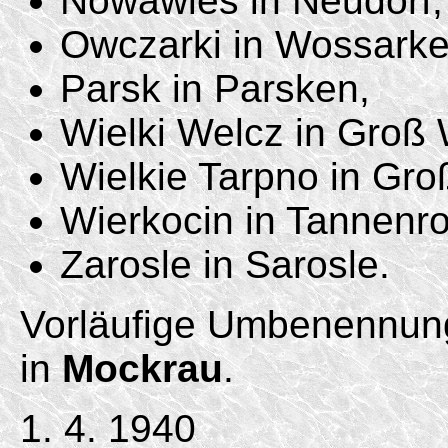
Nowawies in Neudorf,
Owczarki in Wossarke
Parsk in Parsken,
Wielki Welcz in Groß 
Wielkie Tarpno in Gro
Wierkocin in Tannenr
Zarosle in Sarosle.
Vorläufige Umbenennun
in
Mockrau
.
1. 4. 1940